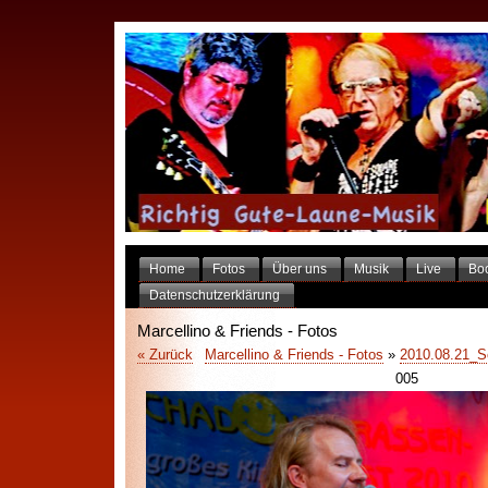
Home
Fotos
Über uns
Musik
Live
Bo
Datenschutzerklärung
Marcellino & Friends - Fotos
« Zurück
Marcellino & Friends - Fotos
»
2010.08.21_S
005