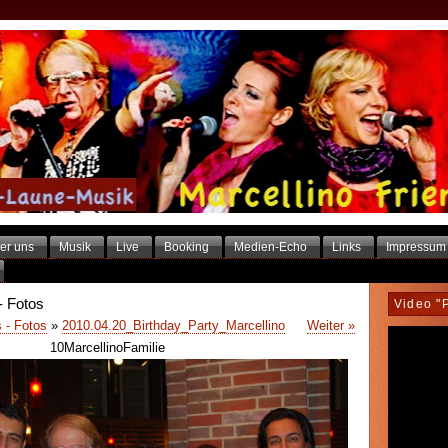
er uns
Musik
Live
Booking
Medien-Echo
Links
Impressum
- Fotos
Video "
 - Fotos
»
2010.04.20_Birthday_Party_Marcellino
Weiter »
10MarcellinoFamilie