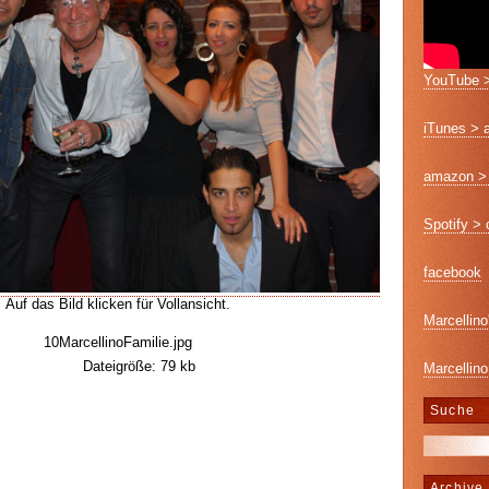
YouTube >
iTunes > 
amazon > 
Spotify >
facebook
Auf das Bild klicken für Vollansicht.
Marcellino
10MarcellinoFamilie.jpg
Dateigröße: 79 kb
Marcellino
Suche
Archive