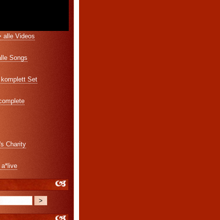
 alle Videos
alle Songs
komplett Set
 complete
's Charity
 a*live