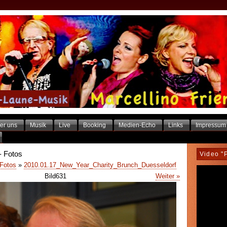
er uns
Musik
Live
Booking
Medien-Echo
Links
Impressum
- Fotos
Video "
 Fotos
»
2010.01.17_New_Year_Charity_Brunch_Duesseldorf
Bild631
Weiter »