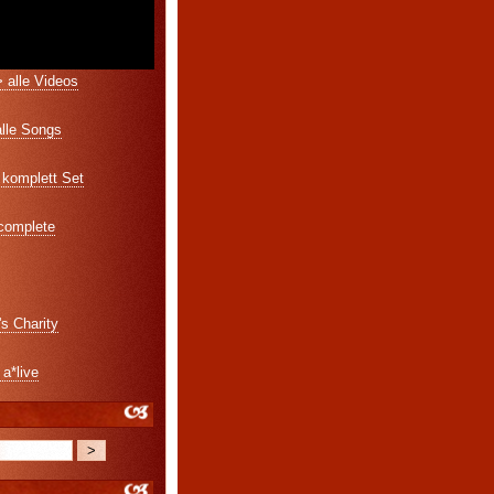
 alle Videos
alle Songs
komplett Set
 complete
's Charity
 a*live