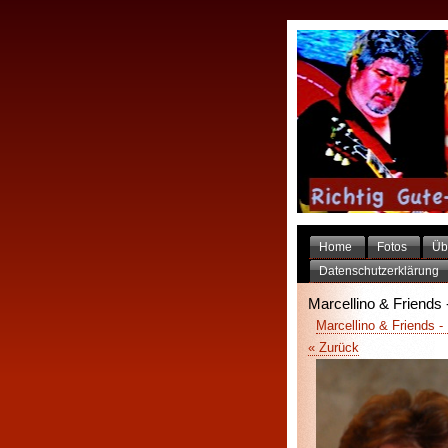
Home
Fotos
Üb
Datenschutzerklärung
Marcellino & Friends 
Marcellino & Friends -
« Zurück