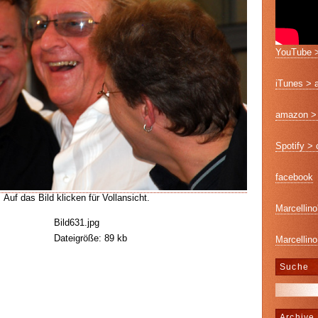
YouTube >
iTunes > 
amazon > 
Spotify >
facebook
Auf das Bild klicken für Vollansicht.
Marcellino
Bild631.jpg
Dateigröße: 89 kb
Marcellino
Suche
Archive