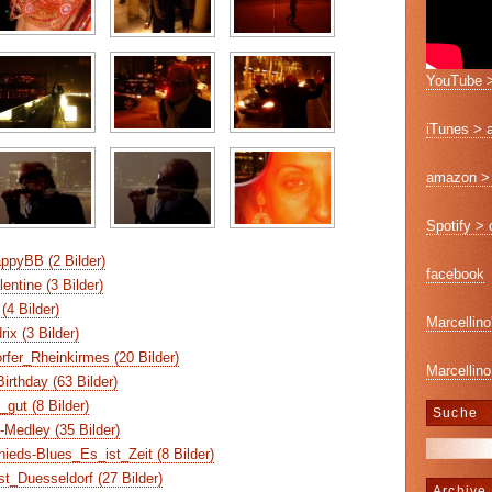
YouTube >
iTunes > 
amazon > 
Spotify >
pyBB (2 Bilder)
facebook
ntine (3 Bilder)
4 Bilder)
Marcellino
ix (3 Bilder)
fer_Rheinkirmes (20 Bilder)
Marcellino
rthday (63 Bilder)
gut (8 Bilder)
Suche
-Medley (35 Bilder)
eds-Blues_Es_ist_Zeit (8 Bilder)
st_Duesseldorf (27 Bilder)
Archive