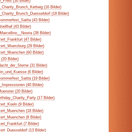
_Preis (30 Bilder)
Charity_Brunch_Kettwig (16 Bilder)
Charity_Brunch_Duesseldorf (18 Bilder)
ommerfest_Saitta (43 Bilder)
ellhaf (43 Bilder)
arcellino__Nooria (38 Bilder)
rt_Frankfurt (47 Bilder)
ert_Wuerzburg (29 Bilder)
ert_Muenchen (60 Bilder)
(20 Bilder)
cht_der_Sterne (31 Bilder)
n_und_Kuesse (6 Bilder)
ommerfest_Saitta (19 Bilder)
Impressionen (40 Bilder)
enster (20 Bilder)
thday_Charity_Party (17 Bilder)
rt_Koeln (9 Bilder)
ert_Muenchen (18 Bilder)
ert_Muenchen (8 Bilder)
rt_Frankfurt (7 Bilder)
rt_Duesseldorf (13 Bilder)