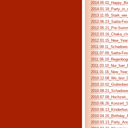
2014.05.02_Happy_Birt
2014.01.18_Party_in_d
2013.11.05_Stark_wie_
2012.06.23_Saiita-Fes
2012.05.21_Pre-Summe
2012.03.16_Chaka_cha
2012.01.15_New_Year_
2011.09.11_Schadowst
2011.07.09_Saitta-Fes
2011.06.19_Regenboge
2011.03.10_Nur_fuer_D
2011.01.16_New_Year_
2010.12.08_Wo_bist_Du
2010.10.02_Grafenberg
2010.08.21_Schadowstr
2010.07.08_Hochzeit_K
2010.06.26_Konzert_S
2010.06.13_Kinderhos
2010.04.20_Birthday_P
2010.03.13_Party_And