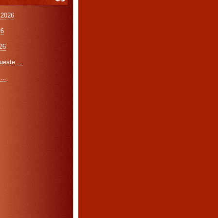
 2026
26
26
este ...
...