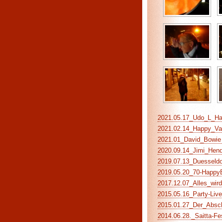
2021.05.17_Udo_L_Hap
2021.02.14_Happy_Vale
2021.01_David_Bowie (
2020.09.14_Jimi_Hendr
2019.07.13_Duesseldor
2019.05.20_70-HappyBi
2017.12.07_Alles_wird_
2015.05.16_Party-Live
2015.01.27_Der_Abschi
2014.06.28._Saitta-Fe