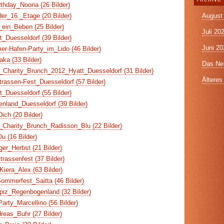
hday_Nooria (26 Bilder)
August
er_16._Etage (20 Bilder)
ein_Beben (25 Bilder)
Juli 20
t_Duesseldorf (39 Bilder)
Juni 20
r-Hafen-Party_im_Lido (46 Bilder)
ka (33 Bilder)
Das Neu
Charity_Brunch_2012_Hyatt_Duesseldorf (31 Bilder)
Älteres 
rassen-Fest_Duesseldorf (57 Bilder)
t_Duesseldorf (55 Bilder)
nland_Duesseldorf (39 Bilder)
ich (20 Bilder)
Charity_Brunch_Radisson_Blu (22 Bilder)
 (16 Bilder)
er_Herbst (21 Bilder)
assenfest (37 Bilder)
iera_Alex (63 Bilder)
ommerfest_Saitta (46 Bilder)
piz_Regenbogenland (32 Bilder)
arty_Marcellino (56 Bilder)
reas_Buhr (27 Bilder)