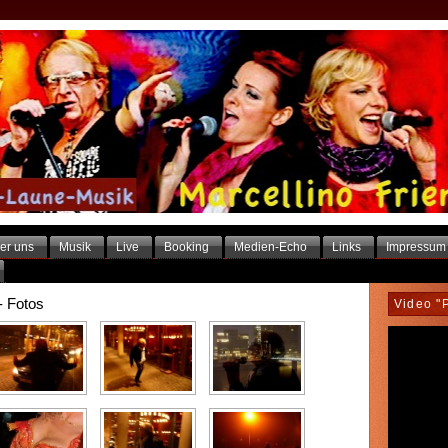
er uns
Musik
Live
Booking
Medien-Echo
Links
Impressum
- Fotos
Video "