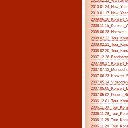
2010.02.22_Warsteiner
2010.01.24_New_Year_
2010.01.17_New_Year_
2009.06.20_Konzert_S
2008.11.15_Konzert_Wo
2008.06.28_Hochzeit_M
2008.02.22_Tour_Konze
2008.02.21_Tour_Konz
2008.02.20_Tour_Konz
2007.12.28_Bandparty 
2007.08.17_Konzert_Na
2007.07.13_Mondschei
2007.06.23_Konzert_S
2007.05.14_Videodreh_
2007.05.05_Konzert_Mu
2007.05.02_Double_Bir
2006.12.01_Tour_Konze
2006.11.30_Tour_Konz
2006.11.29_Tour_Konz
2006.11.28_Tour_Konze
2006.11.24_Tour_Konze