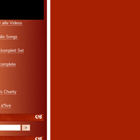
 alle Videos
alle Songs
komplett Set
 complete
's Charity
 a*live