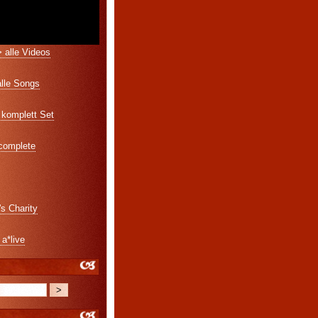
 alle Videos
alle Songs
komplett Set
 complete
's Charity
 a*live