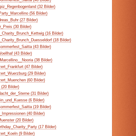
piz_Regenbogenland (32 Bilder)
arty_Marcellino (56 Bilder)
reas_Buhr (27 Bilder)
_Preis (30 Bilder)
Charity_Brunch_Kettwig (16 Bilder)
Charity_Brunch_Duesseldorf (18 Bilder)
ommerfest_Saitta (43 Bilder)
ellhaf (43 Bilder)
arcellino__Nooria (38 Bilder)
rt_Frankfurt (47 Bilder)
ert_Wuerzburg (29 Bilder)
ert_Muenchen (60 Bilder)
(20 Bilder)
cht_der_Sterne (31 Bilder)
n_und_Kuesse (6 Bilder)
ommerfest_Saitta (19 Bilder)
Impressionen (40 Bilder)
enster (20 Bilder)
thday_Charity_Party (17 Bilder)
rt_Koeln (9 Bilder)