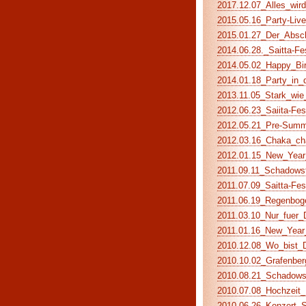
2017.12.07_Alles_wird_
2015.05.16_Party-Live
2015.01.27_Der_Abschi
2014.06.28._Saitta-Fe
2014.05.02_Happy_Birt
2014.01.18_Party_in_d
2013.11.05_Stark_wie_
2012.06.23_Saiita-Fes
2012.05.21_Pre-Summe
2012.03.16_Chaka_cha
2012.01.15_New_Year_
2011.09.11_Schadowst
2011.07.09_Saitta-Fes
2011.06.19_Regenboge
2011.03.10_Nur_fuer_D
2011.01.16_New_Year_
2010.12.08_Wo_bist_Du
2010.10.02_Grafenberg
2010.08.21_Schadowstr
2010.07.08_Hochzeit_K
2010.06.26_Konzert_S