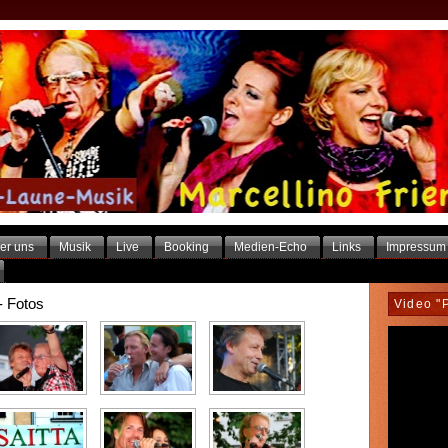
er uns
Musik
Live
Booking
Medien-Echo
Links
Impressum
- Fotos
Video "