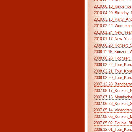
2010.06.13_Kinderhos
2010.04.20_Birthday_P
2010.03.13_Party_And
2010.02.22_Warsteiner
2010.01.24_New_Year_
2010.01.17_New_Year_
2009.06.20_Konzert_S
2008.11.15_Konzert_Wo
2008.06.28_Hochzeit_M
2008.02.22_Tour_Konze
2008.02.21_Tour_Konz
2008.02.20_Tour_Konz
2007.12.28_Bandparty 
2007.08.17_Konzert_Na
2007.07.13_Mondschei
2007.06.23_Konzert_S
2007.05.14_Videodreh_
2007.05.05_Konzert_Mu
2007.05.02_Double_Bir
2006.12.01_Tour_Konze