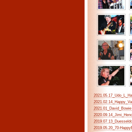
2021.05.17_Udo_L_Hap
2021.02.14_Happy_Vale
2021.01_David_Bowie (
2020.09.14_Jimi_Hendr
2019.07.13_Duesseldor
2019.05.20_70-HappyBi