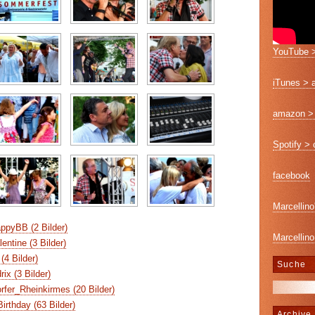
YouTube >
iTunes > 
amazon > 
Spotify >
facebook
Marcellino
pyBB (2 Bilder)
Marcellino
ntine (3 Bilder)
4 Bilder)
Suche
ix (3 Bilder)
fer_Rheinkirmes (20 Bilder)
rthday (63 Bilder)
Archive