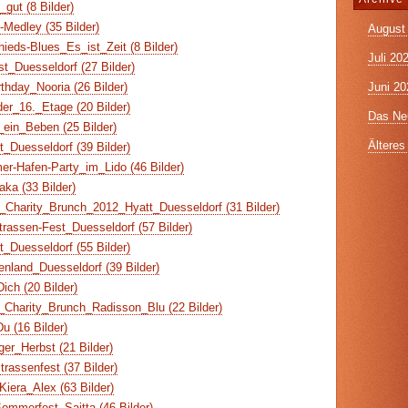
gut (8 Bilder)
-Medley (35 Bilder)
August
eds-Blues_Es_ist_Zeit (8 Bilder)
Juli 20
st_Duesseldorf (27 Bilder)
Juni 20
hday_Nooria (26 Bilder)
er_16._Etage (20 Bilder)
Das Neu
ein_Beben (25 Bilder)
Älteres 
t_Duesseldorf (39 Bilder)
r-Hafen-Party_im_Lido (46 Bilder)
ka (33 Bilder)
Charity_Brunch_2012_Hyatt_Duesseldorf (31 Bilder)
rassen-Fest_Duesseldorf (57 Bilder)
t_Duesseldorf (55 Bilder)
nland_Duesseldorf (39 Bilder)
ich (20 Bilder)
Charity_Brunch_Radisson_Blu (22 Bilder)
 (16 Bilder)
er_Herbst (21 Bilder)
assenfest (37 Bilder)
iera_Alex (63 Bilder)
ommerfest_Saitta (46 Bilder)