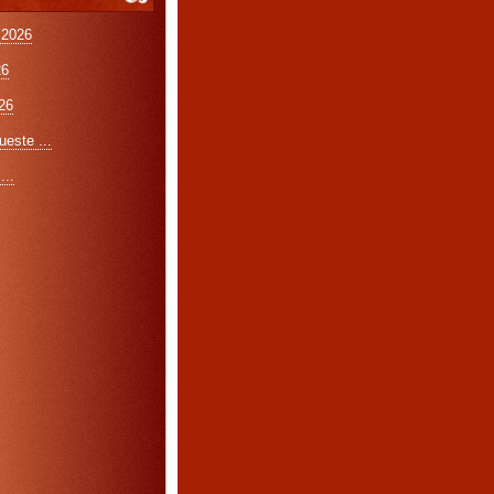
 2026
26
26
este ...
...