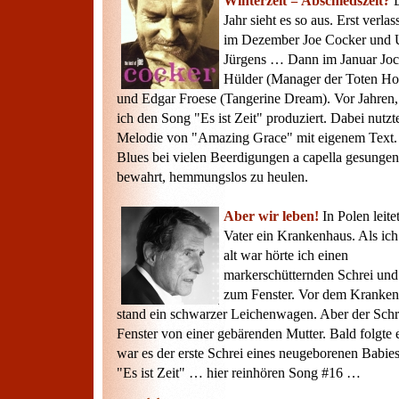
Winterzeit = Abschiedszeit?
D
Jahr sieht es so aus. Erst verla
im Dezember Joe Cocker und
Jürgens … Dann im Januar Jo
Hülder (Manager der Toten Ho
und Edgar Froese (Tangerine Dream). Vor Jahren, 
ich den Song "Es ist Zeit" produziert. Dabei nutzt
Melodie von "Amazing Grace" mit eigenem Text. 
Blues bei vielen Beerdigungen a capella gesungen
bewahrt, hemmungslos zu heulen.
Aber wir leben!
In Polen leite
Vater ein Krankenhaus. Als ich
alt war hörte ich einen
markerschütternden Schrei und
zum Fenster. Vor dem Kranke
stand ein schwarzer Leichenwagen. Aber der Schr
Fenster von einer gebärenden Mutter. Bald folgte e
war es der erste Schrei eines neugeborenen Babi
"Es ist Zeit" … hier reinhören Song #16 …