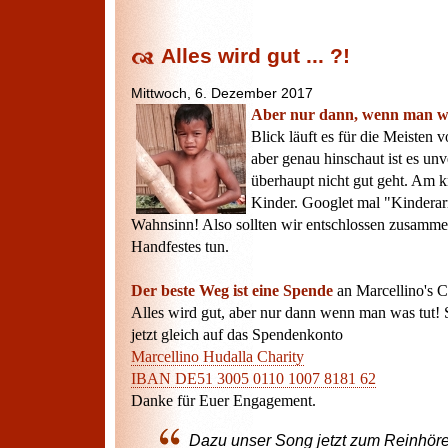
Alles wird gut ... ?!
Mittwoch, 6. Dezember 2017
Aber nur dann, wenn man wa
Blick läuft es für die Meisten
aber genau hinschaut ist es unv
überhaupt nicht gut geht. Am kr
Kinder. Googlet mal "Kinderar
Wahnsinn! Also sollten wir entschlossen zusamm
Handfestes tun.
Der beste Weg ist eine Spende
an Marcellino's C
Alles wird gut, aber nur dann wenn man was tut!
jetzt gleich auf das Spendenkonto
Marcellino Hudalla Charity
IBAN DE51 3005 0110 1007 8181 62
Danke für Euer Engagement.
Dazu unser Song jetzt zum Reinhöre