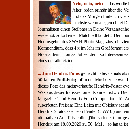
Nein, nein, nein
... das wollte 
Alter"reden primär über die V
und das Morgen finde ich viel
machste wenn ausgerechnet De
Journalisten einen Steilpass in Deine Vergangenhei
wie er ist, sofort einen Matchball landet?! Der Jour
Herausgeber des SWAN Photo Magazins, ein ziem
Kompendium, dass 4 x im Jahr im Großformat ersc
Nooria dem Thomas Fühser denn so Interessantes ge
eines der alleretzten ...
... Jimi Hendrix Fotos
gemacht habe, damals als 
50 Jahren Profi-Fotograf in der Musikszene war. 
dieses Foto das meistverkaufte Hendrix-Poster ever
Was aus dieser Indiskretion entstanden ist ...? D
Magazine "Jimi Hendrix Foto Competition" für Am
superfetten Preisen: Eine Leica mit Objektiv (deut
Hendrix Stratocaster von Fender (?.??? € ) und e
ultimativen Art. Tatsächlich jährt sich der traurig
Hendrix am 18.09.2020 zu 50. Mal ... so lange ist 