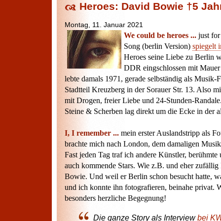
Heroes: David Bowie †5 Jahr
Montag, 11. Januar 2021
We could be heroes ...
just fo
Song (berlin Version)
spiegelt 
Heroes seine Liebe zu Berlin 
DDR eingschlossen mit Mauer 
lebte damals 1971, gerade selbständig als Musik-F
Stadtteil Kreuzberg in der Sorauer Str. 13. Also m
mit Drogen, freier Liebe und 24-Stunden-Randa
Steine & Scherben lag direkt um die Ecke in der 
I, I remember ...
mein erster Auslandstripp als Fo
brachte mich nach London, dem damaligen Musi
Fast jeden Tag traf ich andere Künstler, berühmte
auch kommende Stars. Wie z.B. und eher zufällig
Bowie. Und weil er Berlin schon besucht hatte, wa
und ich konnte ihn fotografieren, beinahe privat. 
besonders herzliche Begegnung!
Die ganze Story als Interview
bei K