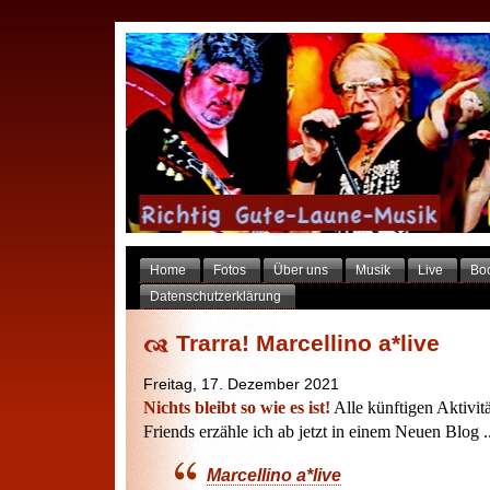
Home
Fotos
Über uns
Musik
Live
Bo
Datenschutzerklärung
Trarra! Marcellino a*live
Freitag, 17. Dezember 2021
Nichts bleibt so wie es ist!
Alle künftigen Aktivit
Friends erzähle ich ab jetzt in einem Neuen Blog ..
Marcellino a*live